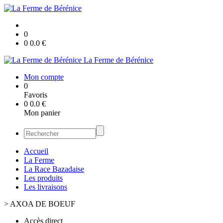
0
0
0.0
€
La Ferme de Bérénice
Mon compte
0
Favoris
0
0.0
€
Mon panier
Accueil
La Ferme
La Race Bazadaise
Les produits
Les livraisons
>
AXOA DE BOEUF
Accès direct