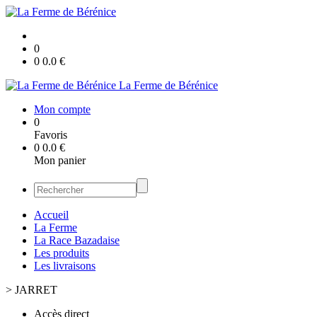
0
0
0.0
€
La Ferme de Bérénice
Mon compte
0
Favoris
0
0.0
€
Mon panier
Accueil
La Ferme
La Race Bazadaise
Les produits
Les livraisons
>
JARRET
Accès direct