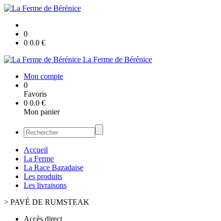
0
0
0.0
€
La Ferme de Bérénice
Mon compte
0
Favoris
0
0.0
€
Mon panier
Accueil
La Ferme
La Race Bazadaise
Les produits
Les livraisons
>
PAVÉ DE RUMSTEAK
Accès direct